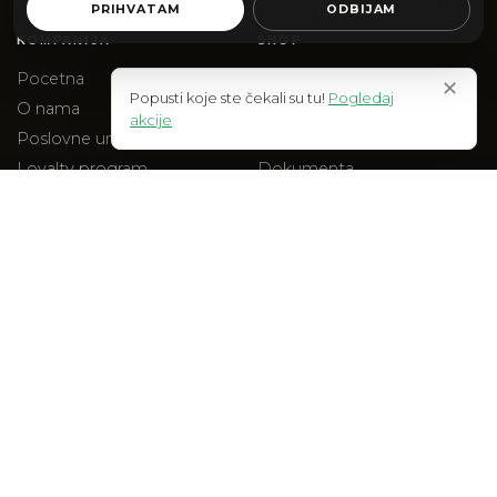
PRIHVATAM
ODBIJAM
KOMPANIJA
SHOP
Pocetna
Web Shop
✕
Popusti koje ste čekali su tu!
Pogledaj
O nama
Akcije
akcije
Poslovne uniforme
Na stanju
Loyalty program
Dokumenta
Blog
Checkout
Kontakt
PRAVNO
Uslovi kupovine
Polisa privatnosti
Reklamacije
Isporuka