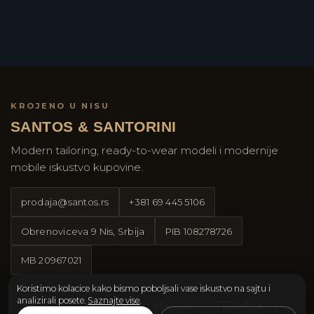
KROJENO U NISU
SANTOS & SANTORINI
Modern tailoring, ready-to-wear modeli i modernije
mobile iskustvo kupovine.
prodaja@santos.rs
+381 69 445 5106
Obrenoviceva 9 Nis, Srbija
PIB
108278726
MB
20967021
Koristimo kolacice kako bismo poboljsali vase iskustvo na sajtu i
analizirali posete.
Saznajte vise
.
Instagram
Facebook
TT
TikTok