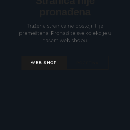
Stranica nije
pronađena
Tražena stranica ne postoji ili je
premeštena. Pronađite sve kolekcije u
našem web shopu.
WEB SHOP
POČETNA