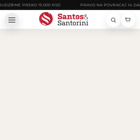
UDZBINE PREKO 15.000 RSD
•
PRAVO NA POVRACAJ 14 DA
SANTOS & SANTORINI
Brend je posvecen elegantnom muskom stilu,
savremenim krojevima i pazljivo odabranim