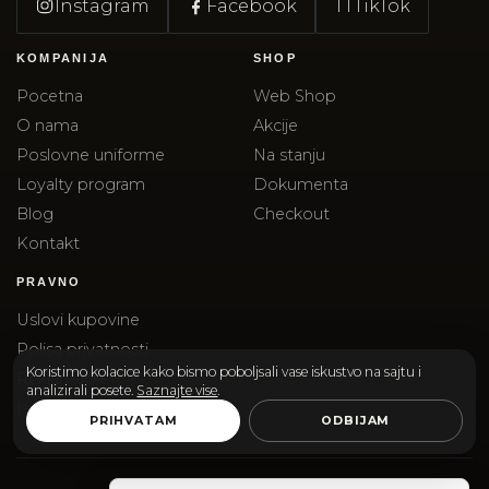
Instagram
Facebook
TT
TikTok
KOMPANIJA
SHOP
Pocetna
Web Shop
O nama
Akcije
Poslovne uniforme
Na stanju
Loyalty program
Dokumenta
Blog
Checkout
Kontakt
PRAVNO
Uslovi kupovine
Polisa privatnosti
Koristimo kolacice kako bismo poboljsali vase iskustvo na sajtu i
Reklamacije
analizirali posete.
Saznajte vise
.
Isporuka
PRIHVATAM
ODBIJAM