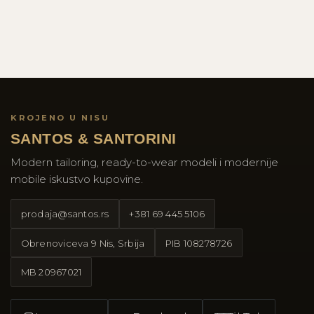
KROJENO U NISU
SANTOS & SANTORINI
Modern tailoring, ready-to-wear modeli i modernije
mobile iskustvo kupovine.
prodaja@santos.rs
+381 69 445 5106
Obrenoviceva 9 Nis, Srbija
PIB
108278726
MB
20967021