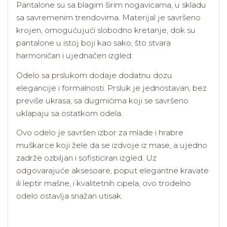
Pantalone su sa blagim širim nogavicama, u skladu
sa savremenim trendovima. Materijal je savršeno
krojen, omogućujući slobodno kretanje, dok su
pantalone u istoj boji kao sako, što stvara
harmoničan i ujednačen izgled.
Odelo sa prslukom dodaje dodatnu dozu
elegancije i formalnosti. Prsluk je jednostavan, bez
previše ukrasa, sa dugmićima koji se savršeno
uklapaju sa ostatkom odela.
Ovo odelo je savršen izbor za mlade i hrabre
muškarce koji žele da se izdvoje iz mase, a ujedno
zadrže ozbiljan i sofisticiran izgled. Uz
odgovarajuće aksesoare, poput elegantne kravate
ili leptir mašne, i kvalitetnih cipela, ovo trodelno
odelo ostavlja snažan utisak.