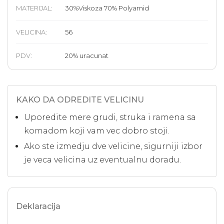
MATERIJAL
:
30%Viskoza 70% Polyamid
VELICINA
:
56
PDV:
20
%
uracunat
KAKO DA ODREDITE VELICINU
Uporedite mere grudi, struka i ramena sa
komadom koji vam vec dobro stoji.
Ako ste izmedju dve velicine, sigurniji izbor
je veca velicina uz eventualnu doradu.
Deklaracija