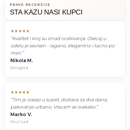
PRAVE RECENZIJE
STA KAZU NASI KUPCI
★
★
★
★
★
“
Kvalitet i kroj su iznad ocekivanja. Osecaj u
odelu je savrsen - lagano, elegantno i tacno po
meri.
”
Nikola M.
Beograd
★
★
★
★
★
“
Tim je izasao u susret, dostava za dva dana,
pakovanje urbano. Vracam se svakako.
”
Marko V.
Novi Sad