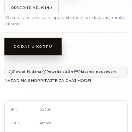
ODREDITE VELICINU
Otvorite tabelu velicina i uporedite mere pre dodavanja artikla
u korpu.
DODAJ U KORPU
·
·
Povrat 14 dana
Potvrda za 2h
Placanje pouzecam
NAZAD NA SHOP
PITAJTE ZA OVAJ MODEL
SKU:
133338
BREND
:
Santos