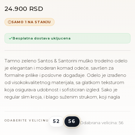
24.900 RSD
SAMO 1 NA STANJU
Besplatna dostava ukljucena
Tamno zeleno Santos & Santorini muško trodelno odelo
je elegantan i moderan komad odeće, savršen za
formalne prilike i poslovne događaje. Odelo je izrađeno
od visokokvalitetnog materijala, sa glatkom teksturom
koja osigurava udobnost i sofisticiran izgled. Sako je
regular slim kroja, i blago suženim strukom, koji nagla
52
56
ODABERITE VELICINU
Odabrana velicina: 56