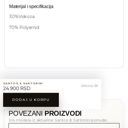
Materijal i specifikacija
30%Viskoza
70% Polyamid
SANTOS & SANTORINI
Velicina: 56
24.900 RSD
DODAJ U KORPU
MOZDA CE VAM SE DOPASTI
POVEZANI
PROIZVODI
Jos modela iz aktuelne Santos & Santorini ponude.