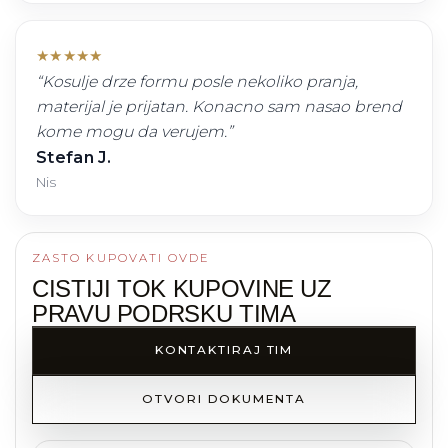
★
★
★
★
★
“
Kosulje drze formu posle nekoliko pranja,
materijal je prijatan. Konacno sam nasao brend
kome mogu da verujem.
”
Stefan J.
Nis
ZASTO KUPOVATI OVDE
CISTIJI TOK KUPOVINE UZ
PRAVU PODRSKU TIMA
KONTAKTIRAJ TIM
OTVORI DOKUMENTA