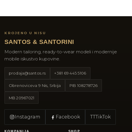
KROJENO U NISU
SANTOS & SANTORINI
Modern tailoring, ready-to-wear modeli i modernije
mobile iskustvo kupovine.
prodaja@santos.rs
+381 69 445 5106
Obrenoviceva 9 Nis, Srbija
PIB
108278726
MB
20967021
Instagram
Facebook
TT
TikTok
KOMPANIJA
SHOP