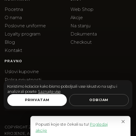
Pocetna
Web Shop
O nama
Akcije
Poslovne uniforme
Na stanju
Loyalty program
Dokumenta
Blog
Checkout
Kontakt
PRAVNO
Uslovi kupovine
Polisa privatnosti
Koristimo kolacice kako bismo poboljsali vase iskustvo na sajtu i
Reklamacije
analizirali posete.
Saznajte vise
.
Isporuka
PRIHVATAM
ODBIJAM
✕
Popusti koje ste čekali su tu!
Pogledaj
COPYRIGHT
2026
SANTOS & SANTORINI | SANTOS DOO
akcije
KROJENJE, AKSESOARI I EDITORIAL SHOPPING.