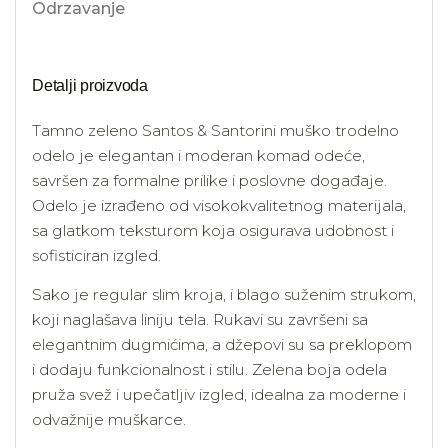
Odrzavanje
Detalji proizvoda
Tamno zeleno Santos & Santorini muško trodelno
odelo je elegantan i moderan komad odeće,
savršen za formalne prilike i poslovne događaje.
Odelo je izrađeno od visokokvalitetnog materijala,
sa glatkom teksturom koja osigurava udobnost i
sofisticiran izgled.
Sako je regular slim kroja, i blago suženim strukom,
koji naglašava liniju tela. Rukavi su završeni sa
elegantnim dugmićima, a džepovi su sa preklopom
i dodaju funkcionalnost i stilu. Zelena boja odela
pruža svež i upečatljiv izgled, idealna za moderne i
odvažnije muškarce.