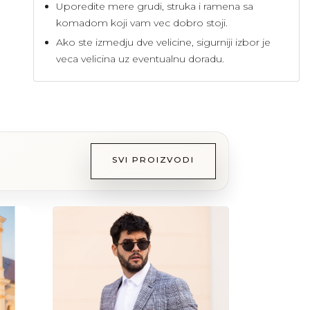
Uporedite mere grudi, struka i ramena sa
komadom koji vam vec dobro stoji.
Ako ste izmedju dve velicine, sigurniji izbor je
veca velicina uz eventualnu doradu.
SVI PROIZVODI