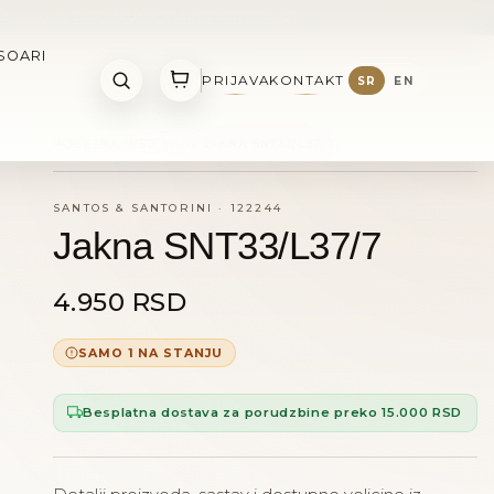
NA
•
DVE PRODAVNICE: NIS I KRUSEVAC
SOARI
PRIJAVA
KONTAKT
SR
EN
POCETNA
WEB SHOP
JAKNA SNT33/L37/7
SANTOS & SANTORINI
·
122244
Jakna SNT33/L37/7
4.950 RSD
SAMO 1 NA STANJU
Besplatna dostava za porudzbine preko 15.000 RSD