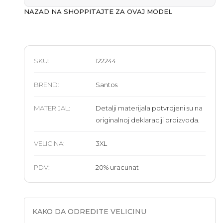
NAZAD NA SHOP
PITAJTE ZA OVAJ MODEL
SKU:
122244
BREND
:
Santos
MATERIJAL
:
Detalji materijala potvrdjeni su na
originalnoj deklaraciji proizvoda.
VELICINA
:
3XL
PDV:
20
%
uracunat
KAKO DA ODREDITE VELICINU