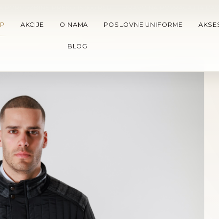
A PORUDZBINE PREKO 15.000 RSD
•
PRAVO NA POVRACAJ 14 DA
P
AKCIJE
O NAMA
POSLOVNE UNIFORME
AKSE
BLOG