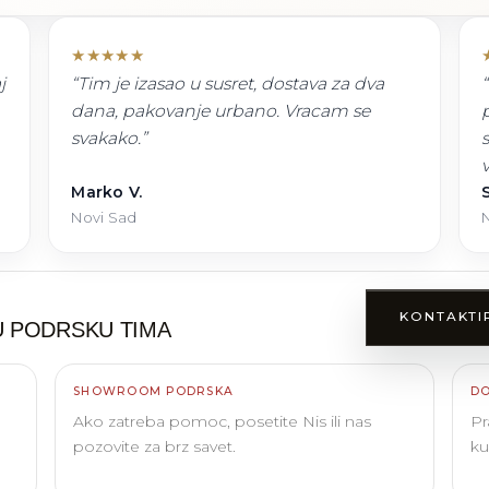
★
★
★
★
★
j
“
Tim je izasao u susret, dostava za dva
“
dana, pakovanje urbano. Vracam se
svakako.
”
Marko V.
S
Novi Sad
N
KONTAKTI
 PODRSKU TIMA
SHOWROOM PODRSKA
DO
Ako zatreba pomoc, posetite Nis ili nas
Pr
pozovite za brz savet.
ku