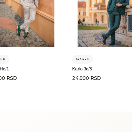
ELO
133326
 Hc/1
Karlo 3d/5
00 RSD
24.900 RSD