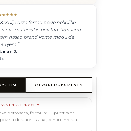
★
★
★
★
★
Kosulje drze formu posle nekoliko
pranja, materijal je prijatan. Konacno
sam nasao brend kome mogu da
verujem.
”
tefan J.
is
RAJ TIM
OTVORI DOKUMENTA
KUMENTA I PRAVILA
ava potrosaca, formulari i uputstva za
povinu dostupni su na jednom mestu.