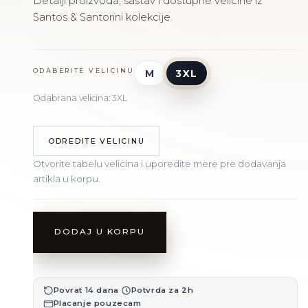
Detalji proizvoda, sastav i dostupne velicine iz
Santos & Santorini kolekcije.
ODABERITE VELICINU
M
3XL
Odabrana velicina: 3XL
ODREDITE VELICINU
Otvorite tabelu velicina i uporedite mere pre dodavanja
artikla u korpu.
DODAJ U KORPU
·
·
Povrat 14 dana
Potvrda za 2h
Placanje pouzecam