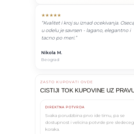
★
★
★
★
★
“
Kvalitet i kroj su iznad ocekivanja. Oseca
u odelu je savrsen - lagano, elegantno i
tacno po meri.
”
Nikola M.
Beograd
ZASTO KUPOVATI OVDE
CISTIJI TOK KUPOVINE UZ
PRAVU
DIREKTNA POTVRDA
Svaka porudzbina prvo ide timu, pa se
dostupnost i velicina potvrde pre sledeceg
koraka.