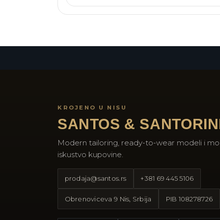
KROJENO U NISU
SANTOS & SANTORIN
Modern tailoring, ready-to-wear modeli i mo
iskustvo kupovine.
prodaja@santos.rs
+381 69 445 5106
Obrenoviceva 9 Nis, Srbija
PIB
108278726