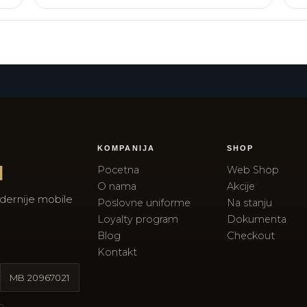
KOMPANIJA
SHOP
I
Pocetna
Web Shop
O nama
Akcije
dernije mobile
Poslovne uniforme
Na stanju
Loyalty program
Dokumenta
Blog
Checkout
Kontakt
MB
20967021