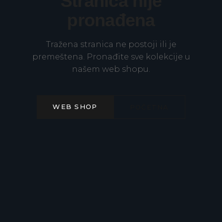
Stranica nije
pronađena
Tražena stranica ne postoji ili je
premeštena. Pronađite sve kolekcije u
našem web shopu.
WEB SHOP
POČETNA