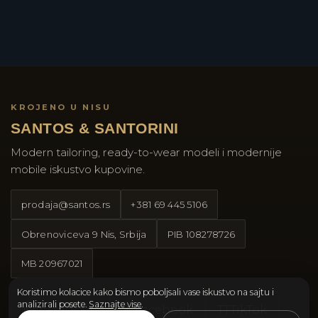
KROJENO U NISU
SANTOS & SANTORINI
Modern tailoring, ready-to-wear modeli i modernije
mobile iskustvo kupovine.
prodaja@santos.rs
+381 69 445 5106
Obrenoviceva 9 Nis, Srbija
PIB
108278726
MB
20967021
Koristimo kolacice kako bismo poboljsali vase iskustvo na sajtu i
analizirali posete.
Saznajte vise
.
Instagram
Facebook
TT
TikTok