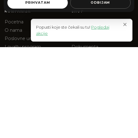
PRIHVATAM
ODBIJAM
KOMPANIJA
SHOP
Pocetna
Web Shop
✕
Popusti koje ste čekali su tu!
Pogledaj
O nama
Akcije
akcije
Poslovne uniforme
Na stanju
Loyalty program
Dokumenta
Blog
Checkout
Kontakt
PRAVNO
Uslovi kupovine
Polisa privatnosti
Reklamacije
Isporuka