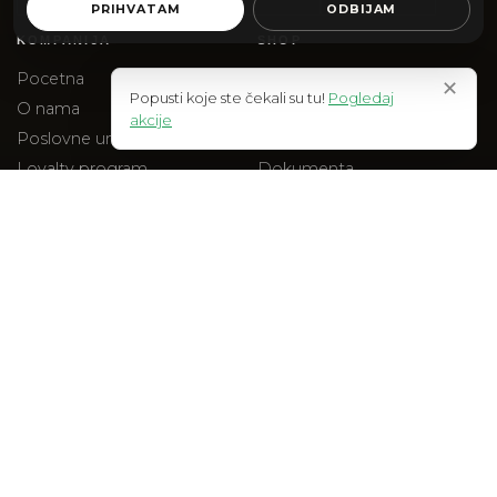
PRIHVATAM
ODBIJAM
KOMPANIJA
SHOP
Pocetna
Web Shop
✕
Popusti koje ste čekali su tu!
Pogledaj
O nama
Akcije
akcije
Poslovne uniforme
Na stanju
Loyalty program
Dokumenta
Blog
Checkout
Kontakt
PRAVNO
Uslovi kupovine
Polisa privatnosti
Reklamacije
Isporuka