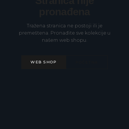
Stranica nije
pronađena
Tražena stranica ne postoji ili je
premeštena. Pronađite sve kolekcije u
našem web shopu.
WEB SHOP
POČETNA