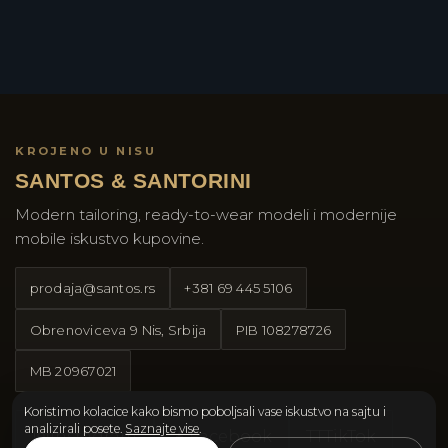
KROJENO U NISU
SANTOS & SANTORINI
Modern tailoring, ready-to-wear modeli i modernije
mobile iskustvo kupovine.
prodaja@santos.rs
+381 69 445 5106
Obrenoviceva 9 Nis, Srbija
PIB
108278726
MB
20967021
Koristimo kolacice kako bismo poboljsali vase iskustvo na sajtu i
analizirali posete.
Saznajte vise
.
Instagram
Facebook
TT
TikTok