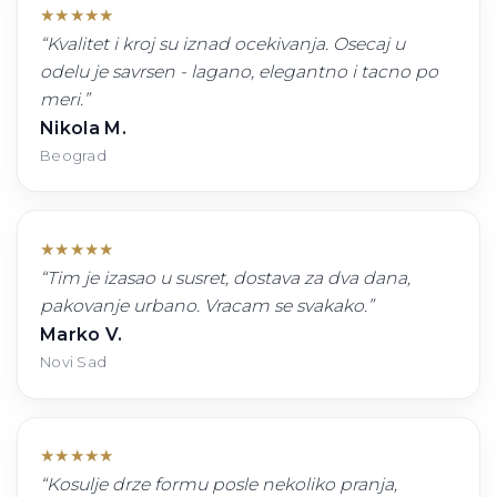
★
★
★
★
★
“
Kvalitet i kroj su iznad ocekivanja. Osecaj u
odelu je savrsen - lagano, elegantno i tacno po
meri.
”
Nikola M.
Beograd
★
★
★
★
★
“
Tim je izasao u susret, dostava za dva dana,
pakovanje urbano. Vracam se svakako.
”
Marko V.
Novi Sad
★
★
★
★
★
“
Kosulje drze formu posle nekoliko pranja,