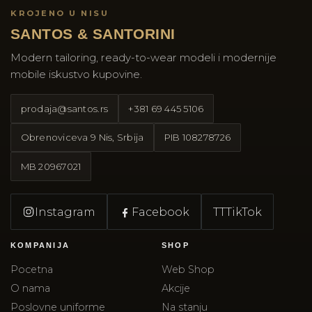
KROJENO U NISU
SANTOS & SANTORINI
Modern tailoring, ready-to-wear modeli i modernije
mobile iskustvo kupovine.
prodaja@santos.rs
+381 69 445 5106
Obrenoviceva 9 Nis, Srbija
PIB
108278726
MB
20967021
Instagram
Facebook
TT
TikTok
KOMPANIJA
SHOP
Pocetna
Web Shop
O nama
Akcije
Poslovne uniforme
Na stanju