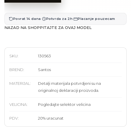
·
·
Povrat 14 dana
Potvrda za 2h
Placanje pouzecam
NAZAD NA SHOP
PITAJTE ZA OVAJ MODEL
SKU:
130563
BREND
:
Santos
MATERIJAL
:
Detalji materijala potvrdjeni su na
originalnoj deklaraciji proizvoda.
VELICINA
:
Pogledajte selektor velicina
PDV:
20
%
uracunat