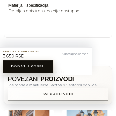
Materijal i specifikacija
Detaljan opis trenutno nije dostupan.
SANTOS & SANTORINI
3 dostupno odmah
3.650 RSD
DODAJ U KORPU
MOZDA CE VAM SE DOPASTI
POVEZANI
PROIZVODI
Jos modela iz aktuelne Santos & Santorini ponude.
SVI PROIZVODI