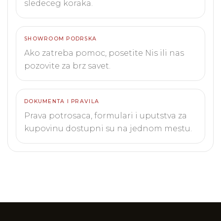
sledeceg koraka.
SHOWROOM PODRSKA
Ako zatreba pomoc, posetite Nis ili nas
pozovite za brz savet.
DOKUMENTA I PRAVILA
Prava potrosaca, formulari i uputstva za
kupovinu dostupni su na jednom mestu.