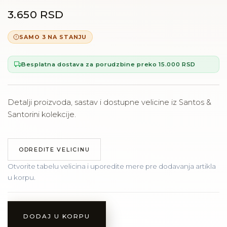
3.650 RSD
SAMO 3 NA STANJU
Besplatna dostava za porudzbine preko 15.000 RSD
Detalji proizvoda, sastav i dostupne velicine iz Santos &
Santorini kolekcije.
ODREDITE VELICINU
Otvorite tabelu velicina i uporedite mere pre dodavanja artikla
u korpu.
DODAJ U KORPU