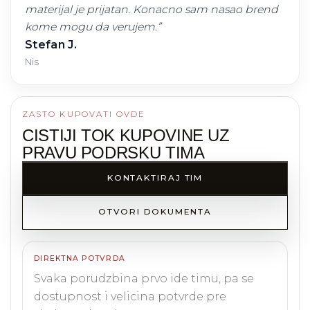
materijal je prijatan. Konacno sam nasao brend
kome mogu da verujem.
”
Stefan J.
Nis
ZASTO KUPOVATI OVDE
CISTIJI TOK KUPOVINE UZ
PRAVU PODRSKU TIMA
KONTAKTIRAJ TIM
OTVORI DOKUMENTA
DIREKTNA POTVRDA
Svaka porudzbina prvo ide timu, pa se
dostupnost i velicina potvrde pre