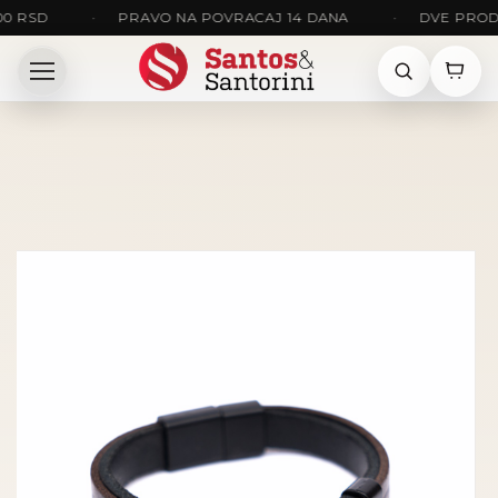
D
•
PRAVO NA POVRACAJ 14 DANA
•
DVE PRODAVNICE