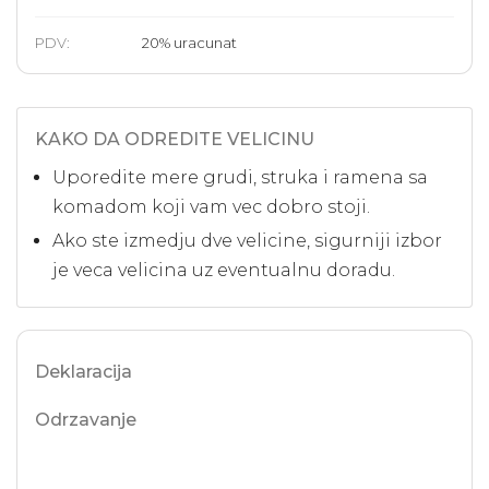
PDV:
20
%
uracunat
KAKO DA ODREDITE VELICINU
Uporedite mere grudi, struka i ramena sa
komadom koji vam vec dobro stoji.
Ako ste izmedju dve velicine, sigurniji izbor
je veca velicina uz eventualnu doradu.
Deklaracija
Odrzavanje