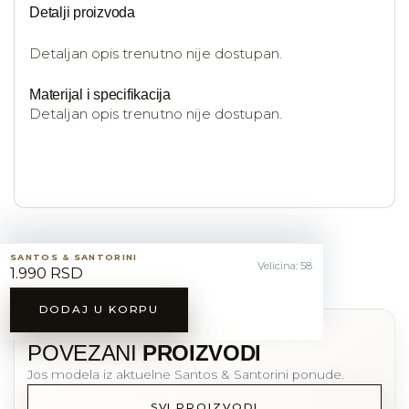
Detalji proizvoda
Detaljan opis trenutno nije dostupan.
Materijal i specifikacija
Detaljan opis trenutno nije dostupan.
SANTOS & SANTORINI
Velicina: 58
1.990 RSD
DODAJ U KORPU
MOZDA CE VAM SE DOPASTI
POVEZANI
PROIZVODI
Jos modela iz aktuelne Santos & Santorini ponude.
SVI PROIZVODI