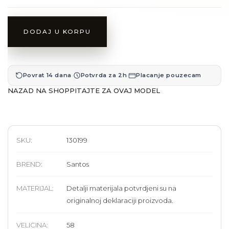
DODAJ U KORPU
·
·
Povrat 14 dana
Potvrda za 2h
Placanje pouzecam
NAZAD NA SHOP
PITAJTE ZA OVAJ MODEL
SKU:
130199
BREND
:
Santos
MATERIJAL
:
Detalji materijala potvrdjeni su na
originalnoj deklaraciji proizvoda.
VELICINA
:
58