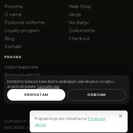
Pocetna
Web Shop
O nama
Akcije
Poslovne uniforme
Na stanju
Loyalty program
Dokumenta
Blog
Checkout
Kontakt
PRAVNO
Uslovi kupovine
Polisa privatnosti
Koristimo kolacice kako bismo poboljsali vase iskustvo na sajtu i
Reklamacije
analizirali posete.
Saznajte vise
.
Isporuka
PRIHVATAM
ODBIJAM
✕
Popusti koje ste čekali su tu!
Pogledaj
COPYRIGHT
2026
SANTOS & SANTORINI | SANTOS DOO
akcije
KROJENJE, AKSESOARI I EDITORIAL SHOPPING.