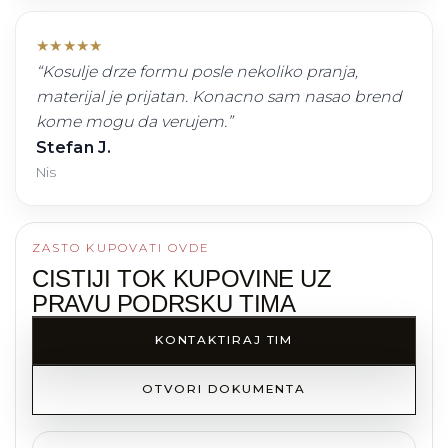
★
★
★
★
★
“
Kosulje drze formu posle nekoliko pranja,
materijal je prijatan. Konacno sam nasao brend
kome mogu da verujem.
”
Stefan J.
Nis
ZASTO KUPOVATI OVDE
CISTIJI TOK KUPOVINE UZ
PRAVU PODRSKU TIMA
KONTAKTIRAJ TIM
OTVORI DOKUMENTA