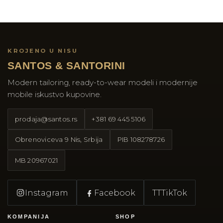
KROJENO U NISU
SANTOS & SANTORINI
Modern tailoring, ready-to-wear modeli i modernije
mobile iskustvo kupovine.
prodaja@santos.rs
+381 69 445 5106
Obrenoviceva 9 Nis, Srbija
PIB
108278726
MB
20967021
Instagram
Facebook
TT
TikTok
KOMPANIJA
SHOP