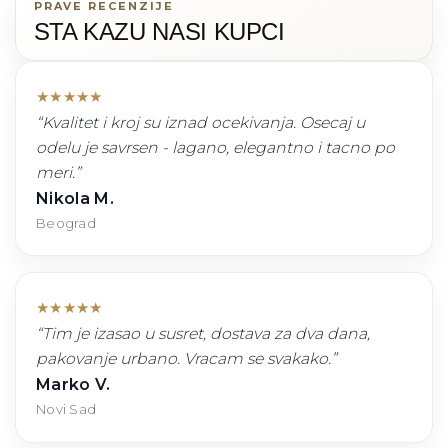
PRAVE RECENZIJE
STA KAZU NASI KUPCI
★
★
★
★
★
“
Kvalitet i kroj su iznad ocekivanja. Osecaj u
odelu je savrsen - lagano, elegantno i tacno po
meri.
”
Nikola M.
Beograd
★
★
★
★
★
“
Tim je izasao u susret, dostava za dva dana,
pakovanje urbano. Vracam se svakako.
”
Marko V.
Novi Sad