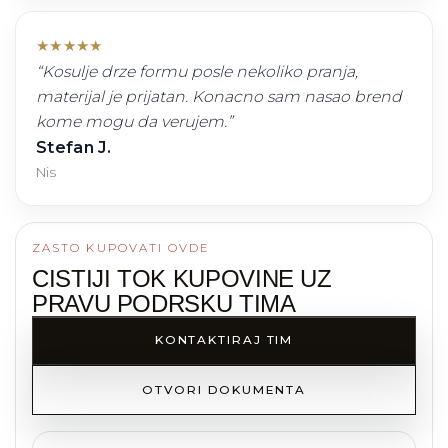
★
★
★
★
★
“
Kosulje drze formu posle nekoliko pranja,
materijal je prijatan. Konacno sam nasao brend
kome mogu da verujem.
”
Stefan J.
Nis
ZASTO KUPOVATI OVDE
CISTIJI TOK KUPOVINE UZ
PRAVU PODRSKU TIMA
KONTAKTIRAJ TIM
OTVORI DOKUMENTA