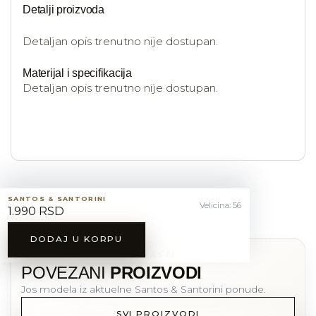
Detalji proizvoda
Detaljan opis trenutno nije dostupan.
Materijal i specifikacija
Detaljan opis trenutno nije dostupan.
SANTOS & SANTORINI
Velicina: 56
1.990 RSD
DODAJ U KORPU
MOZDA CE VAM SE DOPASTI
POVEZANI
PROIZVODI
Jos modela iz aktuelne Santos & Santorini ponude.
SVI PROIZVODI