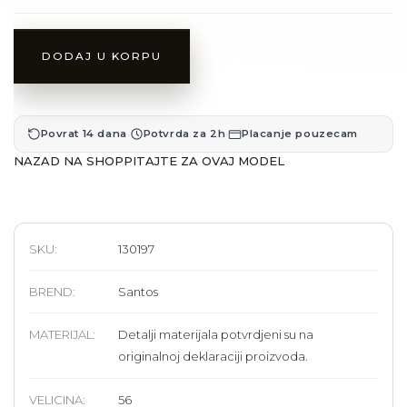
DODAJ U KORPU
·
·
Povrat 14 dana
Potvrda za 2h
Placanje pouzecam
NAZAD NA SHOP
PITAJTE ZA OVAJ MODEL
SKU:
130197
BREND
:
Santos
MATERIJAL
:
Detalji materijala potvrdjeni su na
originalnoj deklaraciji proizvoda.
VELICINA
:
56