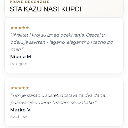
PRAVE RECENZIJE
STA KAZU NASI KUPCI
★
★
★
★
★
“
Kvalitet i kroj su iznad ocekivanja. Osecaj u
odelu je savrsen - lagano, elegantno i tacno po
meri.
”
Nikola M.
Beograd
★
★
★
★
★
“
Tim je izasao u susret, dostava za dva dana,
pakovanje urbano. Vracam se svakako.
”
Marko V.
Novi Sad