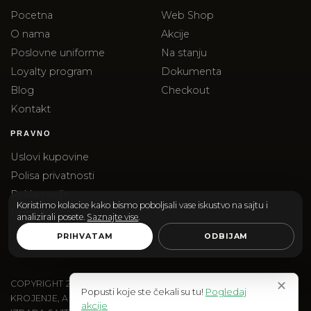
Pocetna
Web Shop
O nama
Akcije
Poslovne uniforme
Na stanju
Loyalty program
Dokumenta
Blog
Checkout
Kontakt
PRAVNO
Uslovi kupovine
Polisa privatnosti
Reklamacije
Koristimo kolacice kako bismo poboljsali vase iskustvo na sajtu i
Isporuka
analizirali posete.
Saznajte vise
.
PRIHVATAM
ODBIJAM
✕
COPYRIGHT
2026
SANTOS & SANTORINI | SANTOS DOO
Popusti koje ste čekali su tu!
Pogledaj
KROJENJE, AKSESOARI I EDITORIAL SHOPPING.
akcije