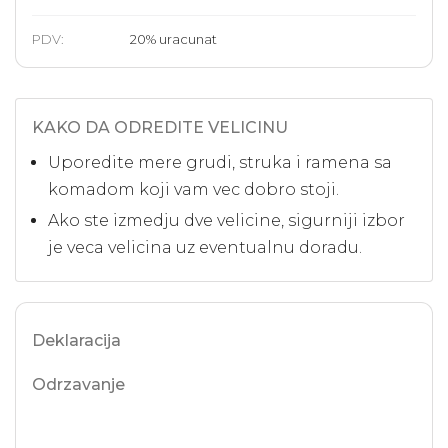
PDV:
20
%
uracunat
KAKO DA ODREDITE VELICINU
Uporedite mere grudi, struka i ramena sa
komadom koji vam vec dobro stoji.
Ako ste izmedju dve velicine, sigurniji izbor
je veca velicina uz eventualnu doradu.
Deklaracija
Odrzavanje