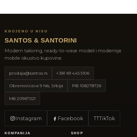
KROJENO U NISU
SANTOS & SANTORINI
Modern tailoring, ready-to-wear modeli i modernije
mobile iskustvo kupovine.
prodaja@santos.rs
+381 69 445 5106
Obrenoviceva 9 Nis, Srbija
PIB
108278726
MB
20967021
Instagram
Facebook
TT
TikTok
KOMPANIJA
SHOP