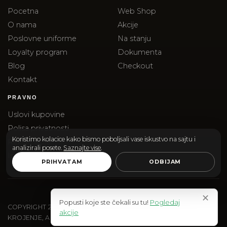
Pocetna
Web Shop
O nama
Akcije
Poslovne uniforme
Na stanju
Loyalty program
Dokumenta
Blog
Checkout
Kontakt
PRAVNO
Uslovi kupovine
Polisa privatnosti
Koristimo kolacice kako bismo poboljsali vase iskustvo na sajtu i
Reklamacije
analizirali posete.
Saznajte vise
.
Isporuka
PRIHVATAM
ODBIJAM
✕
Popusti koje ste čekali su tu!
Pogledaj
COPYRIGHT
2026
SANTOS & SANTORINI | SANTOS DOO
akcije
KROJENJE, AKSESOARI I EDITORIAL SHOPPING.