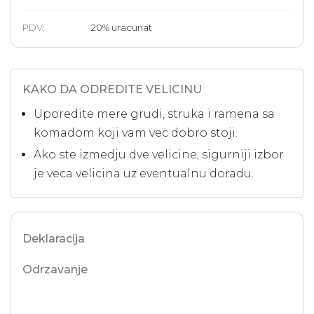
PDV:
20
%
uracunat
KAKO DA ODREDITE VELICINU
Uporedite mere grudi, struka i ramena sa
komadom koji vam vec dobro stoji.
Ako ste izmedju dve velicine, sigurniji izbor
je veca velicina uz eventualnu doradu.
Deklaracija
Odrzavanje