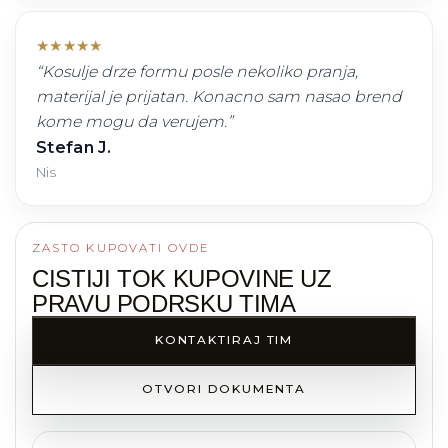
★
★
★
★
★
“
Kosulje drze formu posle nekoliko pranja,
materijal je prijatan. Konacno sam nasao brend
kome mogu da verujem.
”
Stefan J.
Nis
ZASTO KUPOVATI OVDE
CISTIJI TOK KUPOVINE UZ
PRAVU PODRSKU TIMA
KONTAKTIRAJ TIM
OTVORI DOKUMENTA