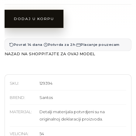
DODAJ U KORPU
·
·
Povrat 14 dana
Potvrda za 2h
Placanje pouzecam
NAZAD NA SHOP
PITAJTE ZA OVAJ MODEL
SKU:
129394
BREND
:
Santos
MATERIJAL
:
Detalji materijala potvrdjeni su na
originalnoj deklaraciji proizvoda.
VELICINA
:
54