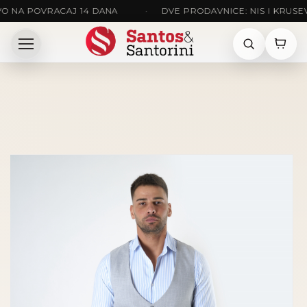
POVRACAJ 14 DANA
•
DVE PRODAVNICE: NIS I KRUSEVAC