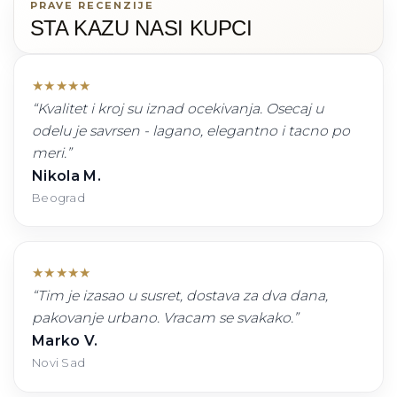
PRAVE RECENZIJE
STA KAZU NASI KUPCI
★
★
★
★
★
“
Kvalitet i kroj su iznad ocekivanja. Osecaj u
odelu je savrsen - lagano, elegantno i tacno po
meri.
”
Nikola M.
Beograd
★
★
★
★
★
“
Tim je izasao u susret, dostava za dva dana,
pakovanje urbano. Vracam se svakako.
”
Marko V.
Novi Sad