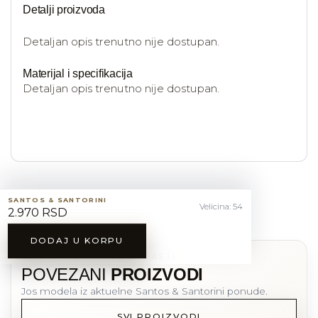
Detalji proizvoda
Detaljan opis trenutno nije dostupan.
Materijal i specifikacija
Detaljan opis trenutno nije dostupan.
SANTOS & SANTORINI
Velicina: 54
2.970 RSD
DODAJ U KORPU
MOZDA CE VAM SE DOPASTI
POVEZANI
PROIZVODI
Jos modela iz aktuelne Santos & Santorini ponude.
SVI PROIZVODI