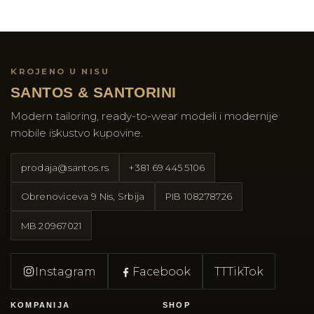
KROJENO U NISU
SANTOS & SANTORINI
Modern tailoring, ready-to-wear modeli i modernije
mobile iskustvo kupovine.
prodaja@santos.rs
+381 69 445 5106
Obrenoviceva 9 Nis, Srbija
PIB
108278726
MB
20967021
Instagram
Facebook
TT
TikTok
KOMPANIJA
SHOP