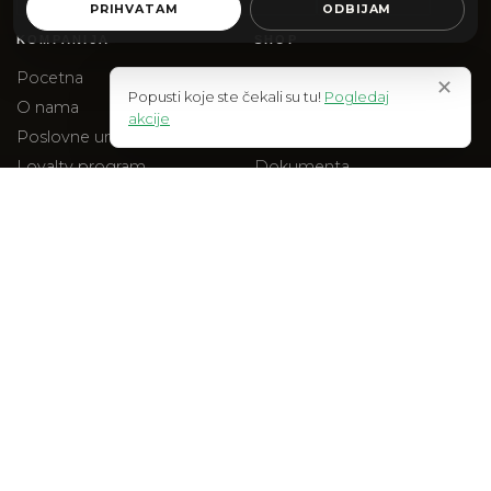
PRIHVATAM
ODBIJAM
KOMPANIJA
SHOP
Pocetna
Web Shop
✕
Popusti koje ste čekali su tu!
Pogledaj
O nama
Akcije
akcije
Poslovne uniforme
Na stanju
Loyalty program
Dokumenta
Blog
Checkout
Kontakt
PRAVNO
Uslovi kupovine
Polisa privatnosti
Reklamacije
Isporuka