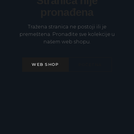
Stranica nije
pronađena
Tražena stranica ne postoji ili je
premeštena. Pronađite sve kolekcije u
našem web shopu.
WEB SHOP
POČETNA