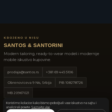
KROJENO U NISU
SANTOS & SANTORINI
Modern tailoring, ready-to-wear modeli i modernije
mobile iskustvo kupovine.
prodaja@santos.rs
+381 69 445 5106
Obrenoviceva 9 Nis, Srbija
PIB
108278726
MB
20967021
Koristimo kolacice kako bismo poboljsali vase iskustvo na sajtu i
analizirali posete.
Saznajte vise
.
Instagram
Facebook
TT
TikTok