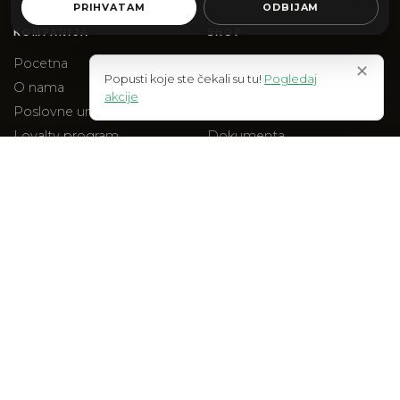
PRIHVATAM
ODBIJAM
KOMPANIJA
SHOP
Pocetna
Web Shop
✕
Popusti koje ste čekali su tu!
Pogledaj
O nama
Akcije
akcije
Poslovne uniforme
Na stanju
Loyalty program
Dokumenta
Blog
Checkout
Kontakt
PRAVNO
Uslovi kupovine
Polisa privatnosti
Reklamacije
Isporuka