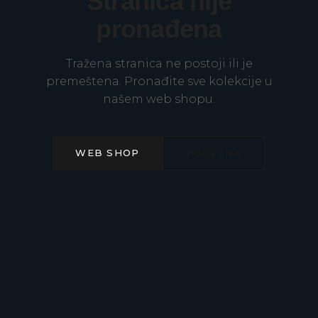
Stranica nije
pronađena
Tražena stranica ne postoji ili je
premeštena. Pronađite sve kolekcije u
našem web shopu.
WEB SHOP
POČETNA