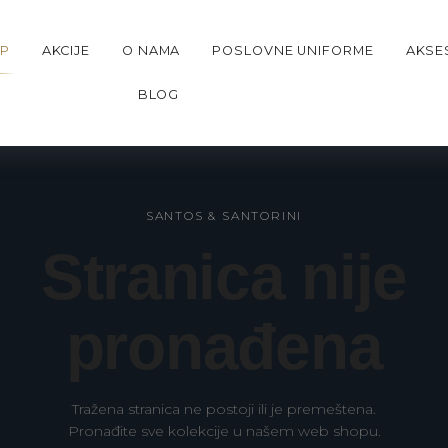
A PORUDZBINE PREKO 15.000 RSD
•
PRAVO NA POVRACAJ 14 DA
P
AKCIJE
O NAMA
POSLOVNE UNIFORME
AKSE
BLOG
SANTOS & SANTORINI
Stranica nije
pronađena
Tražena stranica ne postoji ili je premeštena.
Pronađite sve kolekcije u našem web shopu.