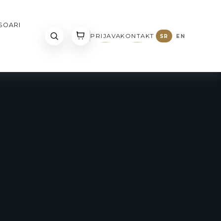
NA
•
DVE PRODAVNICE: NIS I KRUSEVAC
SOARI
PRIJAVA
KONTAKT
SR
EN