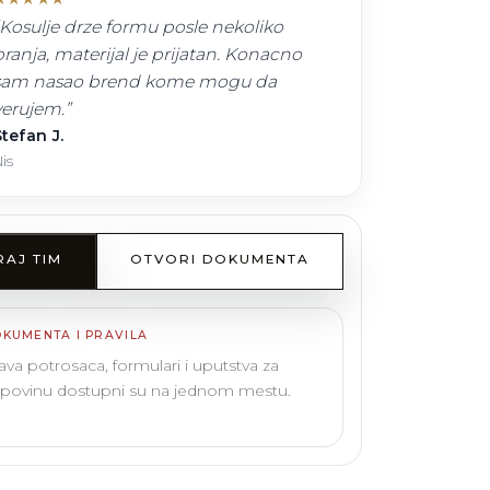
Kosulje drze formu posle nekoliko
pranja, materijal je prijatan. Konacno
sam nasao brend kome mogu da
verujem.
”
tefan J.
is
RAJ TIM
OTVORI DOKUMENTA
KUMENTA I PRAVILA
ava potrosaca, formulari i uputstva za
povinu dostupni su na jednom mestu.