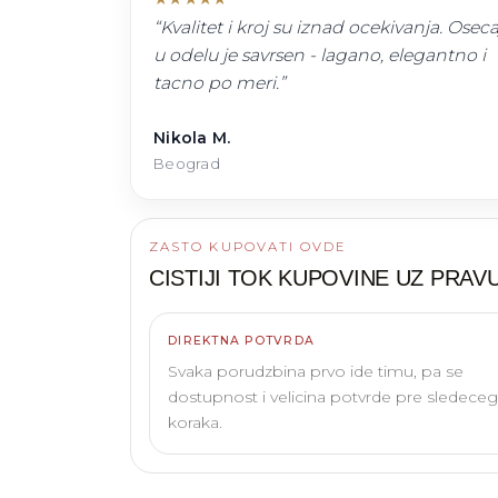
“
Kvalitet i kroj su iznad ocekivanja. Oseca
u odelu je savrsen - lagano, elegantno i
tacno po meri.
”
Nikola M.
Beograd
ZASTO KUPOVATI OVDE
CISTIJI TOK KUPOVINE UZ
PRAVU
DIREKTNA POTVRDA
Svaka porudzbina prvo ide timu, pa se
dostupnost i velicina potvrde pre sledeceg
koraka.