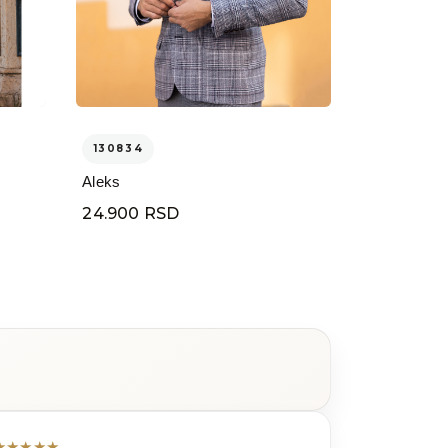
130834
Aleks
24.900 RSD
★
★
★
★
★