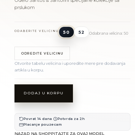
Odelo Santos & Santorini specijalne kolekcije sa
prslukom
ODABERITE VELICINU
50
52
Odabrana velicina: 50
ODREDITE VELICINU
Otvorite tabelu velicina i uporedite mere pre dodavanja
artikla u korpu.
DODAJ U KORPU
·
·
Povrat 14 dana
Potvrda za 2h
Placanje pouzecam
NAZAD NA SHOP
PITAJTE ZA OVAJ MODEL