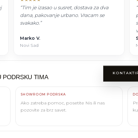
j
“
Tim je izasao u susret, dostava za dva
“
dana, pakovanje urbano. Vracam se
svakako.
”
Marko V.
S
Novi Sad
N
KONTAKTI
 PODRSKU TIMA
SHOWROOM PODRSKA
DO
Ako zatreba pomoc, posetite Nis ili nas
Pr
pozovite za brz savet.
ku