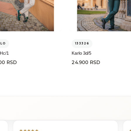
ELO
133326
 Hc/1
Karlo 3d/5
00 RSD
24.900 RSD
★
★
★
★
★