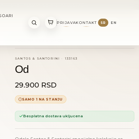
NA
•
DVE PRODAVNICE: NIS I KRUSEVAC
SOARI
PRIJAVA
KONTAKT
SR
EN
POCETNA
WEB SHOP
OD
SANTOS & SANTORINI
·
133163
Od
29.900 RSD
SAMO 1 NA STANJU
Besplatna dostava ukljucena