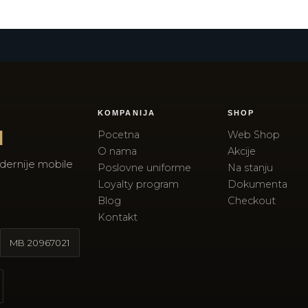
KOMPANIJA
SHOP
I
Pocetna
Web Shop
O nama
Akcije
dernije mobile
Poslovne uniforme
Na stanju
Loyalty program
Dokumenta
Blog
Checkout
Kontakt
MB
20967021