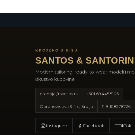
KROJENO U NISU
SANTOS & SANTORIN
Modern tailoring, ready-to-wear modeli i mo
iskustvo kupovine.
prodaja@santos.rs
+381 69 445 5106
Obrenoviceva 9 Nis, Srbija
PIB
108278726
Instagram
Facebook
TT
TikTok