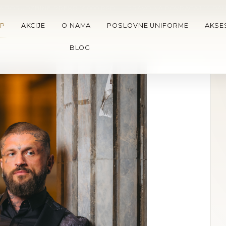
A PORUDZBINE PREKO 15.000 RSD
•
PRAVO NA POVRACAJ 14 DA
P
AKCIJE
O NAMA
POSLOVNE UNIFORME
AKSE
BLOG