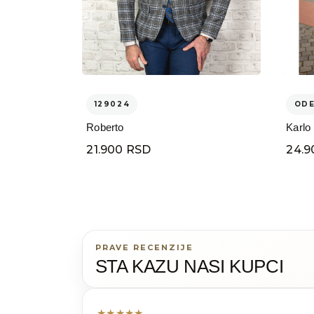
129024
OD
Roberto
Karlo
21.900 RSD
24.9
PRAVE RECENZIJE
STA KAZU NASI KUPCI
★
★
★
★
★