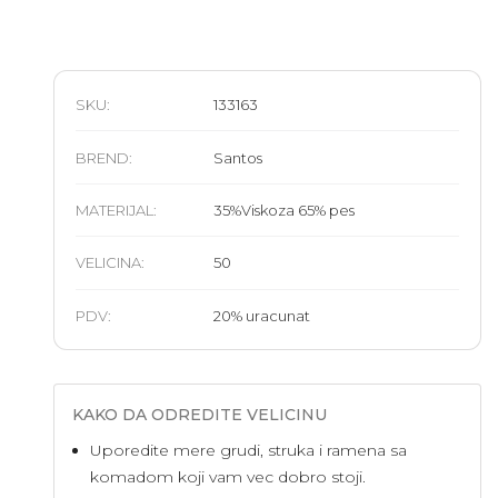
SKU:
133163
BREND
:
Santos
MATERIJAL
:
35%Viskoza 65% pes
VELICINA
:
50
PDV:
20
%
uracunat
KAKO DA ODREDITE VELICINU
Uporedite mere grudi, struka i ramena sa
komadom koji vam vec dobro stoji.