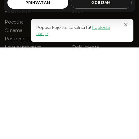
PRIHVATAM
ODBIJAM
KOMPANIJA
SHOP
Pocetna
Web Shop
✕
Popusti koje ste čekali su tu!
Pogledaj
O nama
Akcije
akcije
Poslovne uniforme
Na stanju
Loyalty program
Dokumenta
Blog
Checkout
Kontakt
PRAVNO
Uslovi kupovine
Polisa privatnosti
Reklamacije
Isporuka