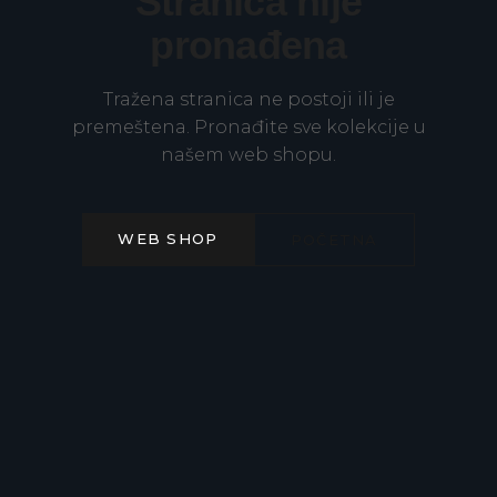
Stranica nije
pronađena
Tražena stranica ne postoji ili je
premeštena. Pronađite sve kolekcije u
našem web shopu.
WEB SHOP
POČETNA