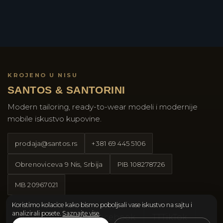
KROJENO U NISU
SANTOS & SANTORINI
Modern tailoring, ready-to-wear modeli i modernije
mobile iskustvo kupovine.
prodaja@santos.rs
+381 69 445 5106
Obrenoviceva 9 Nis, Srbija
PIB
108278726
MB
20967021
Koristimo kolacice kako bismo poboljsali vase iskustvo na sajtu i
analizirali posete.
Saznajte vise
.
Instagram
Facebook
TT
TikTok