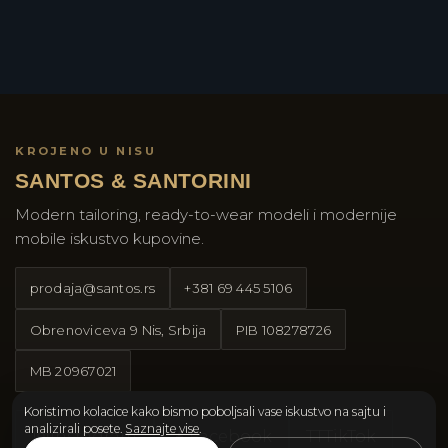
KROJENO U NISU
SANTOS & SANTORINI
Modern tailoring, ready-to-wear modeli i modernije
mobile iskustvo kupovine.
prodaja@santos.rs
+381 69 445 5106
Obrenoviceva 9 Nis, Srbija
PIB
108278726
MB
20967021
Koristimo kolacice kako bismo poboljsali vase iskustvo na sajtu i
analizirali posete.
Saznajte vise
.
Instagram
Facebook
TT
TikTok