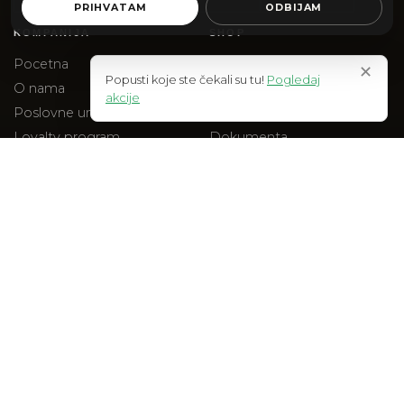
PRIHVATAM
ODBIJAM
KOMPANIJA
SHOP
Pocetna
Web Shop
✕
Popusti koje ste čekali su tu!
Pogledaj
O nama
Akcije
akcije
Poslovne uniforme
Na stanju
Loyalty program
Dokumenta
Blog
Checkout
Kontakt
PRAVNO
Uslovi kupovine
Polisa privatnosti
Reklamacije
Isporuka