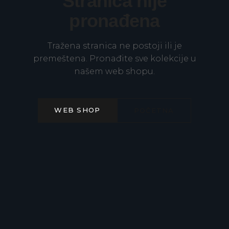
Stranica nije
pronađena
Tražena stranica ne postoji ili je
premeštena. Pronađite sve kolekcije u
našem web shopu.
WEB SHOP
POČETNA