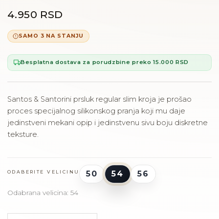
4.950 RSD
SAMO 3 NA STANJU
Besplatna dostava za porudzbine preko 15.000 RSD
Santos & Santorini prsluk regular slim kroja je prošao
proces specijalnog silikonskog pranja koji mu daje
jedinstveni mekani opip i jedinstvenu sivu boju diskretne
teksture.
50
54
56
ODABERITE VELICINU
Odabrana velicina: 54