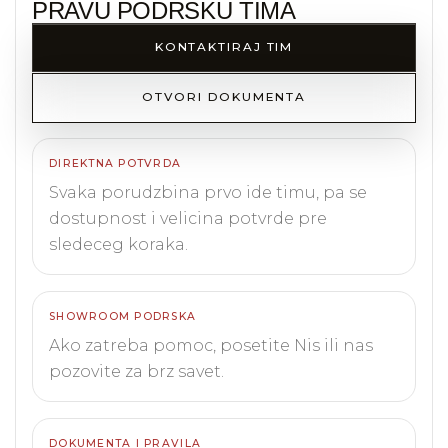
PRAVU PODRSKU TIMA
KONTAKTIRAJ TIM
OTVORI DOKUMENTA
DIREKTNA POTVRDA
Svaka porudzbina prvo ide timu, pa se
dostupnost i velicina potvrde pre
sledeceg koraka.
SHOWROOM PODRSKA
Ako zatreba pomoc, posetite Nis ili nas
pozovite za brz savet.
DOKUMENTA I PRAVILA