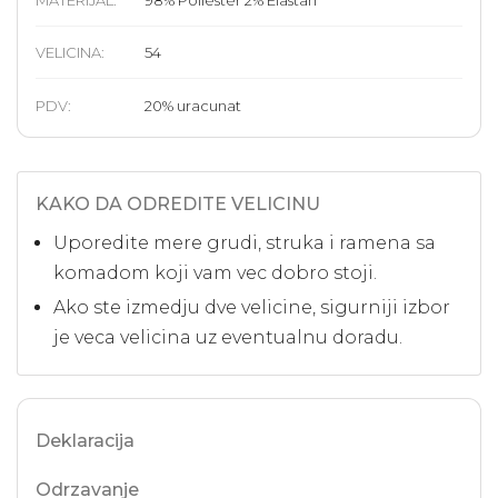
VELICINA
:
54
PDV:
20
%
uracunat
KAKO DA ODREDITE VELICINU
Uporedite mere grudi, struka i ramena sa
komadom koji vam vec dobro stoji.
Ako ste izmedju dve velicine, sigurniji izbor
je veca velicina uz eventualnu doradu.
Deklaracija
Odrzavanje