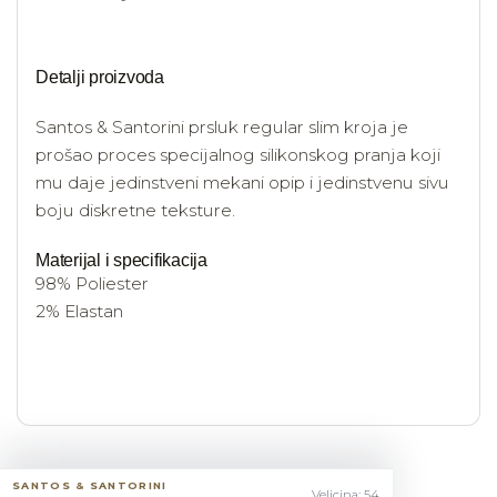
Detalji proizvoda
Santos & Santorini prsluk regular slim kroja je
prošao proces specijalnog silikonskog pranja koji
mu daje jedinstveni mekani opip i jedinstvenu sivu
boju diskretne teksture.
Materijal i specifikacija
98% Poliester
2% Elastan
SANTOS & SANTORINI
Velicina: 54