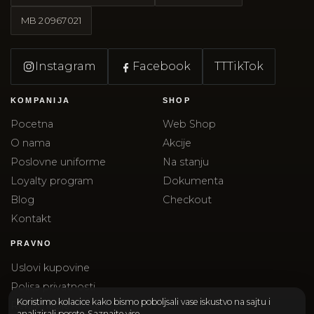
MB
20967021
Instagram
Facebook
TT
TikTok
KOMPANIJA
SHOP
Pocetna
Web Shop
O nama
Akcije
Poslovne uniforme
Na stanju
Loyalty program
Dokumenta
Blog
Checkout
Kontakt
PRAVNO
Uslovi kupovine
Polisa privatnosti
Koristimo kolacice kako bismo poboljsali vase iskustvo na sajtu i
Reklamacije
analizirali posete.
Saznajte vise
.