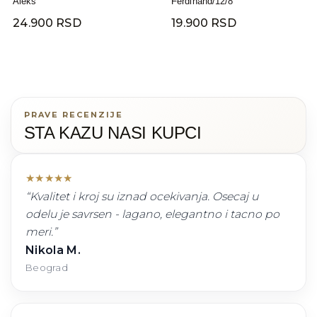
Aleks
Ferdinand/12/8
24.900 RSD
19.900 RSD
PRAVE RECENZIJE
STA KAZU NASI KUPCI
★
★
★
★
★
“
Kvalitet i kroj su iznad ocekivanja. Osecaj u
odelu je savrsen - lagano, elegantno i tacno po
meri.
”
Nikola M.
Beograd