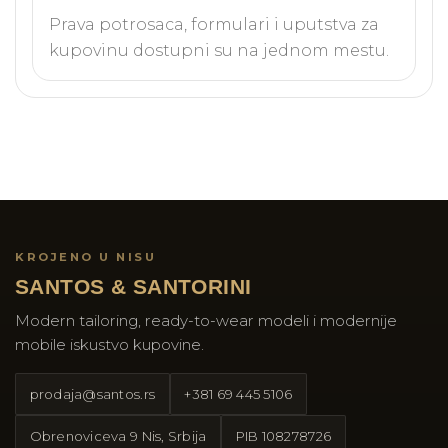
Prava potrosaca, formulari i uputstva za
kupovinu dostupni su na jednom mestu.
KROJENO U NISU
SANTOS & SANTORINI
Modern tailoring, ready-to-wear modeli i modernije
mobile iskustvo kupovine.
prodaja@santos.rs
+381 69 445 5106
Obrenoviceva 9 Nis, Srbija
PIB
108278726