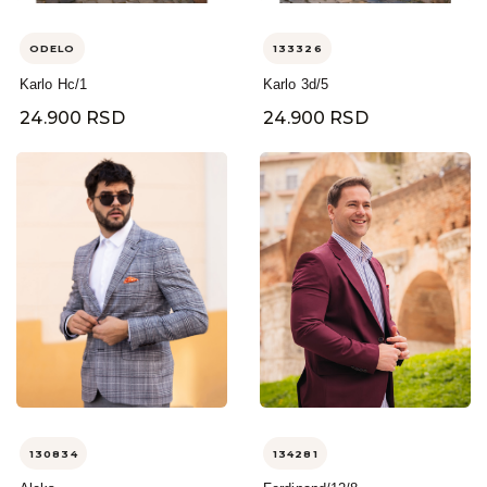
ODELO
133326
Karlo Hc/1
Karlo 3d/5
24.900 RSD
24.900 RSD
130834
134281