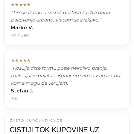
★
★
★
★
★
“
Tim je izasao u susret, dostava za dva dana,
pakovanje urbano. Vracam se svakako.
”
Marko V.
Novi Sad
★
★
★
★
★
“
Kosulje drze formu posle nekoliko pranja,
materijal je prijatan. Konacno sam nasao brend
kome mogu da verujem.
”
Stefan J.
Nis
ZASTO KUPOVATI OVDE
CISTIJI TOK KUPOVINE UZ