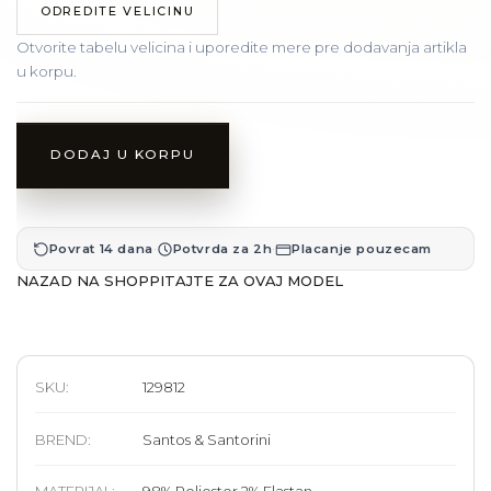
ODREDITE VELICINU
Otvorite tabelu velicina i uporedite mere pre dodavanja artikla
u korpu.
DODAJ U KORPU
·
·
Povrat 14 dana
Potvrda za 2h
Placanje pouzecam
NAZAD NA SHOP
PITAJTE ZA OVAJ MODEL
SKU:
129812
BREND
:
Santos & Santorini
MATERIJAL
:
98% Poliester 2% Elastan