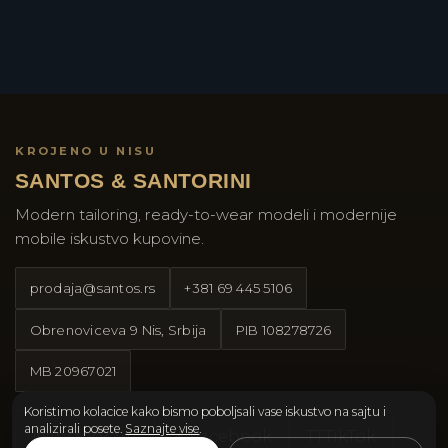
KROJENO U NISU
SANTOS & SANTORINI
Modern tailoring, ready-to-wear modeli i modernije
mobile iskustvo kupovine.
prodaja@santos.rs
+381 69 445 5106
Obrenoviceva 9 Nis, Srbija
PIB
108278726
MB
20967021
Koristimo kolacice kako bismo poboljsali vase iskustvo na sajtu i
analizirali posete.
Saznajte vise
.
Instagram
Facebook
TT
TikTok