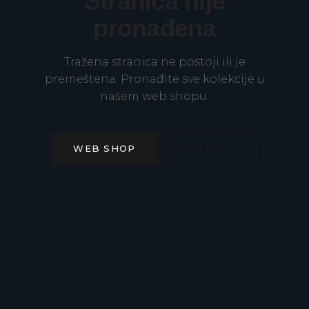
Stranica nije
pronađena
Tražena stranica ne postoji ili je
premeštena. Pronađite sve kolekcije u
našem web shopu.
WEB SHOP
POČETNA