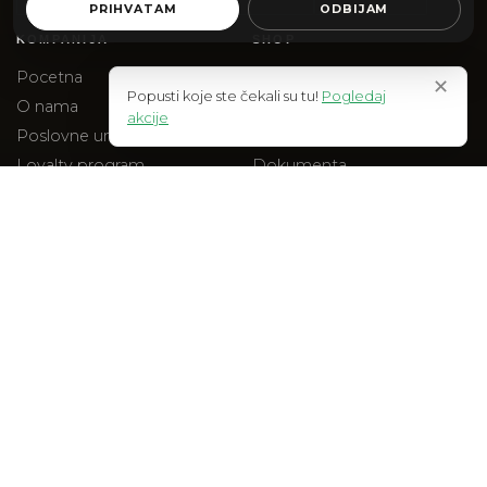
PRIHVATAM
ODBIJAM
KOMPANIJA
SHOP
Pocetna
Web Shop
✕
Popusti koje ste čekali su tu!
Pogledaj
O nama
Akcije
akcije
Poslovne uniforme
Na stanju
Loyalty program
Dokumenta
Blog
Checkout
Kontakt
PRAVNO
Uslovi kupovine
Polisa privatnosti
Reklamacije
Isporuka