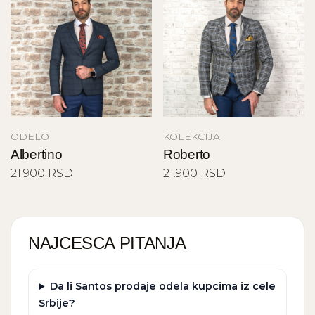
ODELO
KOLEKCIJA
Albertino
Roberto
21.900 RSD
21.900 RSD
NAJCESCA PITANJA
Da li Santos prodaje odela kupcima iz cele
Srbije?