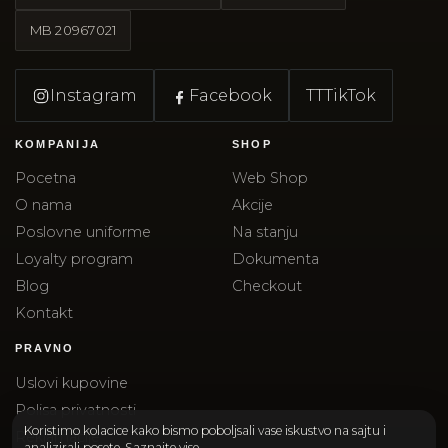
MB
20967021
Instagram
Facebook
TT
TikTok
KOMPANIJA
SHOP
Pocetna
Web Shop
O nama
Akcije
Poslovne uniforme
Na stanju
Loyalty program
Dokumenta
Blog
Checkout
Kontakt
PRAVNO
Uslovi kupovine
Polisa privatnosti
Koristimo kolacice kako bismo poboljsali vase iskustvo na sajtu i
Reklamacije
analizirali posete.
Saznajte vise
.