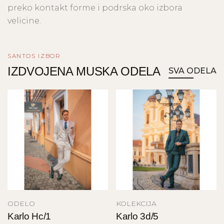
preko kontakt forme i podrska oko izbora
velicine.
SANTOS IZBOR
IZDVOJENA MUSKA ODELA
SVA ODELA
ODELO
KOLEKCIJA
Karlo Hc/1
Karlo 3d/5