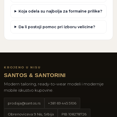
Koja odela su najbolja za formalne prilike?
Da li postoji pomoc pri izboru velicine?
KROJENO U NISU
SANTOS & SANTORINI
Modern tailoring, ready-to-wear modeli i modernije
mobile iskustvo kupovine.
prodaja@santos.rs
+381 69 445 5106
Obrenoviceva 9 Nis, Srbija
PIB
108278726