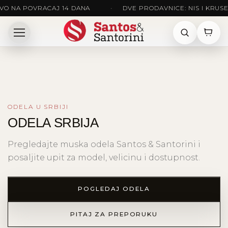
 POVRACAJ 14 DANA
•
DVE PRODAVNICE: NIS I KRUSEVAC
ODELA U SRBIJI
ODELA SRBIJA
Pregledajte muska odela Santos & Santorini i
posaljite upit za model, velicinu i dostupnost.
POGLEDAJ ODELA
PITAJ ZA PREPORUKU